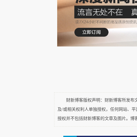
图一：田均“酷”的照片。
田均，国航一级飞行员，获中
勋飞行员要具有
22000
小时安全
功勋证书上，明示至
2004
年底田
即将飞满
28000
小时。如果一个
小时，那么也要飞
28
年才行。田
一年不过二、三百小时。
财新博客版权声明：财新博客所发布文章
田均文革期间毕业于北京市汇
及/或相关权利人单独授权，任何网站、
国民航飞行大学）。
1969
年取得
授权并不包括财新博客的文章及图片。博
400
型飞机的机长和教员。近四
航航线的地方，就有田均的飞行