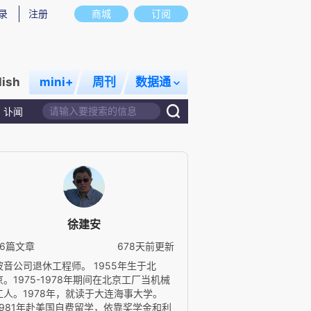
录
注册
商城
订阅
lish
mini+
周刊
数据通
讣闻
徐建安
26篇文章
678天前更新
波音公司退休工程师。 1955年生于北
京。1975-1978年期间在北京工厂当机械
工人。1978年，就读于大连海事大学。
1981年赴美国自费留学，依靠奖学金和利