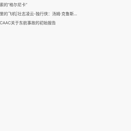
索的“格尔尼卡”
电影里的飞机|壮志凌云-独行侠：汤姆·克鲁斯的新片
CAAC关于东航事故的初始报告