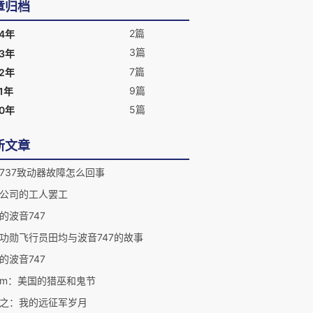
飞机运行在中国境内的工程技术问题的管
章归档
理。2015年退休。业余时间出版《飞机
飞行和我——飞上蓝天不是梦》（中国科
2篇
24年
学技术出版社）、《私人轻型飞机飞行基
3篇
23年
础——美国FAA地面操作学习指导》（中
7篇
22年
国科学技术出版社2004年3月出版）。 其
中，《私人轻型飞机飞行基础——美国
9篇
1年
FAA地面操作学习指导》，是中国（包括
5篇
20年
台湾地区和香港地区）第一本关于私人轻
型飞机飞行的中文书籍，在国内各地新华
书店发行。
新文章
737致动器故障怎么回事
公司的工人罢工
的波音747
功勋飞行员田均与波音747的故事
的波音747
lem：美国的猎巫和鬼节
之：我的远征军岁月