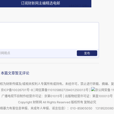
订阅财新网主编精选电邮
航线。更是有如郊游一般。田均还多少次为国家领
包括德国总理科尔
1986
的拉萨和昆明访问。前几年
次航班，田均和科尔是老友重逢。田均还为我的第
写过序言，我们算得是老朋友了。
新网观点
发布
本篇文章暂无评论
权为财新传媒及/或相关权利人专属所有或持有。未经许可，禁止进行转载、摘编、
京ICP备10026701号-8
|
网信算备110105862729401250013号
|
京公网安备 11
广播电视节目制作经营许可证：京第01015号
|
出版物经营许可证：第直100013号
Copyright 财新网 All Rights Reserved 版权所有 复制必究
害信息举报、未成年人举报、谣言信息）：010-85905050 13195200605 举报邮