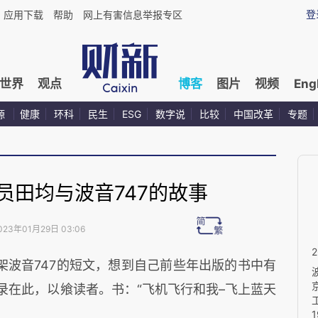
登
应用下载
帮助
网上有害信息举报专区
世界
观点
博客
图片
视频
Eng
源
健康
环科
民生
ESG
数字说
比较
中国改革
专题
员田均与波音747的故事
023年01月29日 03:06
架波音747的短文，想到自己前些年出版的书中有
录在此，以飨读者。书：“飞机飞行和我–飞上蓝天