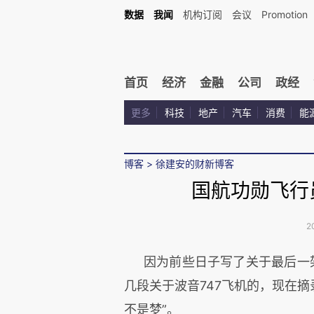
数据
我闻
机构订阅
会议
Promotion
首页
经济
金融
公司
政经
更多
科技
地产
汽车
消费
能
博客
>
徐建安的财新博客
国航功勋飞行
2
因为前些日子写了关于最后一
几段关于波音747飞机的，现在摘
不是梦”。