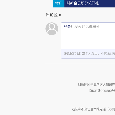
推广
财新会员积分兑好礼
不记得飞过多少次了。至于欧美
评论区
导人或外国首脑驾驶专机，其中
0
从北京飞往德国的法兰克福的一
登录
后发表评论得积分
一本书“私人轻型飞机飞行基础”
评论仅代表网友个人观点，不代表财
财新网所刊载内容之知识产
京ICP证090880号
违法和不良信息举报电话（涉网络暴力有