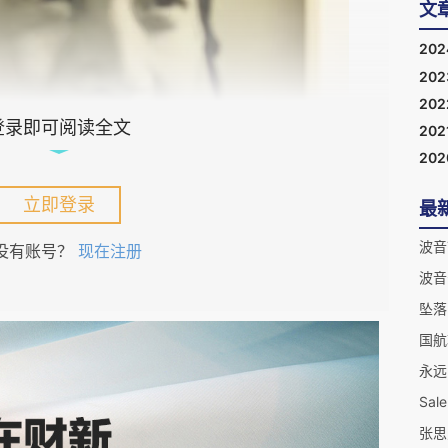
文
20
20
20
登录即可阅读全文
202
20
立即登录
最
波音
没有账号？
现在注册
波音
坠落
国航
永远
Sa
张思