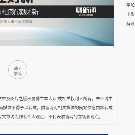
毕加
解读
国民航总局
CAAC
的功勋飞行员称号。在中国，功
、无事故的飞行纪录。
2005
年
9
月
17
日发给田均的
均已安全飞行
23640
小时。到
2007
年
12
月，田均
飞行员平均一年飞
1000
小时，差不多每天飞行三个
0
均在七十年代，飞行时间很少，在航校当教员时，
推荐
及图片之版权属博主本人及/或相关权利人所有，未经博主
文中学高中，
1969
年毕业于四川航校（现改称中
平面媒体不得予以转载。财新网对相关媒体的网站信息内容转载
飞行员和飞行教员称号。
1988
年，成为波音
747-
客文章均为作者个人观点，不代表财新网的立场和观点。
十年间，田均的航迹遍及全国和全球，只要是有国
记录。比如说八十年代初期的拉萨航线，他自己都