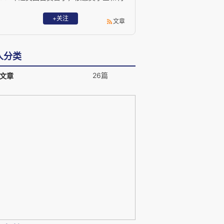
用课余假期打工赚钱完成学业。1985年，
作为优秀学生毕业于普渡大学机械工程系
+关注
文章
学士学位（当年全美科系排名第七），系
国内第一人毕业于普渡大学（已故的中国
著名科学家邓稼先先生在20世纪50年代初
人分类
也曾毕业于该大学物理系博士）。1987年
获加州大学圣塔芭芭拉分校机械工程系硕
26篇
文章
士学位，该大学目前在美国排名第14位。
1996年，获EMBRY-RIDDLE航空大学
MBA航空工商管理硕士学位。 1987年，
作为中国国内第一人在位于西雅图的波音
公司任机械系统工程师。1990年，开始在
加利福尼亚州长滩的麦道公司任机械系统
工程师（1998年，波音公司合并了麦道公
司）。曾任波音公司加利福尼亚州亨廷顿
MASA航天项目工程师、技术专家。在西
雅图和加州长滩工作时分别参与过波音
737、波音-757和麦道-80、麦道-90、麦
道-11飞机的工程研发设计。此外还参与过
其他一些航天项目，如航天站和新一代航
天飞机X-37。2007年至2015年，任波音
公司中国区技术经理，负责全部737/757