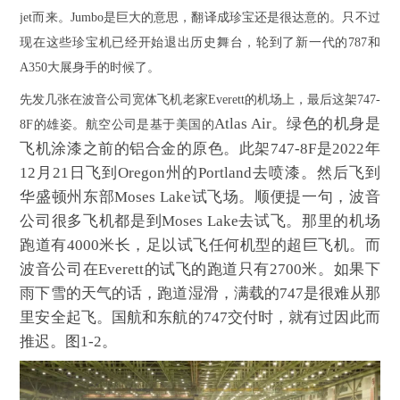
jet
而来。
J
umbo
是巨大的意思，翻译成珍宝还是很达意的。只不过
现在这些珍宝机已经开始退出历史舞台，轮到了新一代的
787
和
A350
大展身手的时候了。
先发几张在波音公司宽体飞机老家
Everett
的机场上，最后这架
747-
Atlas Air
。绿色的机身是
8F
的雄姿。航空公司是基于美国的
飞机涂漆之前的铝合金的原色。
此架
747-8F
是
2022
年
12
月
21
日飞到
Oregon
州的
Portland
去喷漆。然后飞到
华盛顿州东部
Moses Lake
试飞场。顺便提一句，波音
公司很多飞机都是到
Moses Lake
去试飞。那里的机场
跑道有
4000
米长，足以试飞任何机型的超巨飞机。而
波音公司在
Everett
的试飞的跑道只有
2700
米。如果下
雨下雪的天气的话，跑道湿滑，满载的
747
是很难从那
里安全起飞。国航和东航的
747
交付时，就有过因此而
推迟。图
1-2
。