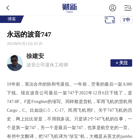
博客
T中
永远的波音747
2023年01月12日 03:29
徐建安
＋关注
＋关注
波音公司退休工程师
19
年前，英法合作的协和号退役。一年前，空客的最后一架
A380
下线。现在波音公司最后一架
747
于
2022
年
12
月
6
日下线了，是
747-8F
。
F
是
Freighter
的缩写。同样都是货机，军用飞机的货机用
Cargo
，
C
。比如说
C-5
，
C-17
。民用飞机用
F
。关于
747
飞机的历
史，网上比比皆是，不用我多说。只是讲
2
个
747
飞机的往事，一
个是第一架
747
，另一个是最后一架
747
，也算是航空史的一页。
有些中文翻译，把
747
飞机译为“珍宝“机，大概是从英文的
jumbo